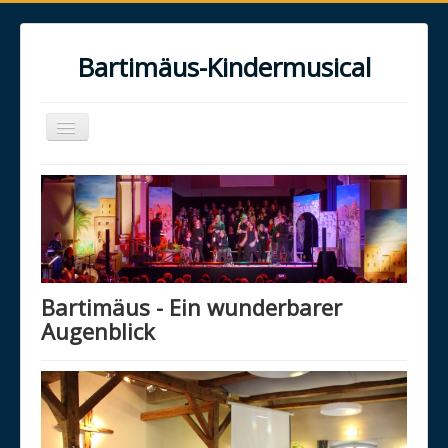
Bartimäus-Kindermusical
Toggle
Navigation
Home
Über uns
Das Musical
Das Projekt
Bartimäus - Ein wunderbarer
Galerie
Augenblick
Kontakt