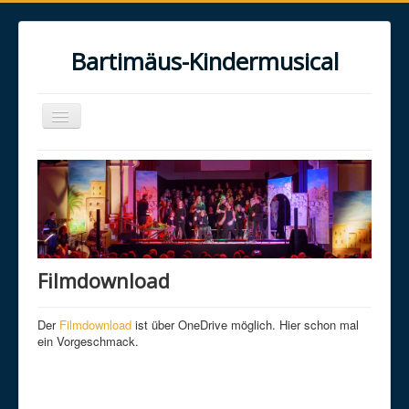
Bartimäus-Kindermusical
Toggle
Navigation
Home
Über uns
Das Musical
Das Projekt
Filmdownload
Galerie
Kontakt
Der
Filmdownload
ist über OneDrive möglich. Hier schon mal
ein Vorgeschmack.