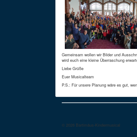
Gemeinsam wollen wir Bilder und Ausschn
wird euch eine kleine Überraschung erwart
Liebe Grüße
Euer Musicalteam
P.S.: Für unsere Planung wäre es gut, wen
© 2026 Bartimäus-Kindermusical