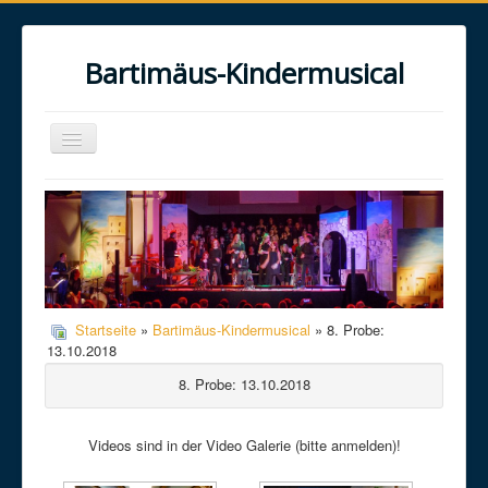
Bartimäus-Kindermusical
Toggle
Navigation
Home
Über uns
Das Musical
Das Projekt
Startseite
»
Bartimäus-Kindermusical
» 8. Probe:
Galerie
13.10.2018
Kontakt
8. Probe: 13.10.2018
Videos sind in der Video Galerie (bitte anmelden)!