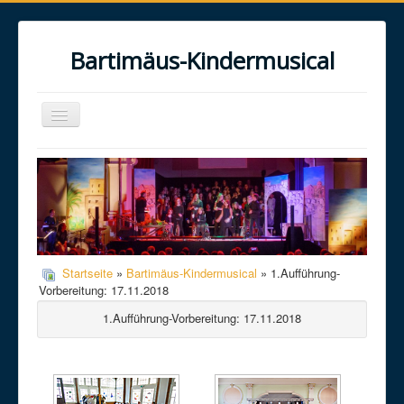
Bartimäus-Kindermusical
Toggle
Navigation
Home
Über uns
Das Musical
Das Projekt
Startseite
»
Bartimäus-Kindermusical
» 1.Aufführung-
Galerie
Vorbereitung: 17.11.2018
Kontakt
1.Aufführung-Vorbereitung: 17.11.2018