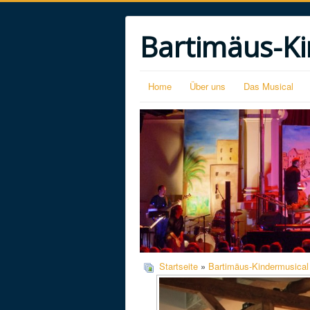
Bartimäus-Ki
Home
Über uns
Das Musical
Startseite
»
Bartimäus-Kindermusical