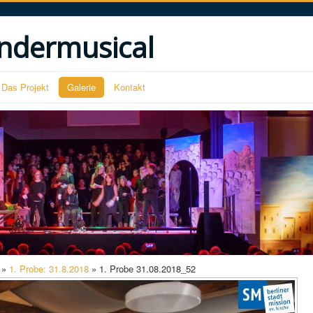
ndermusical
Das Projekt
Galerie
Kontakt
»
1. Probe: 31.8.2018
» 1. Probe 31.08.2018_52