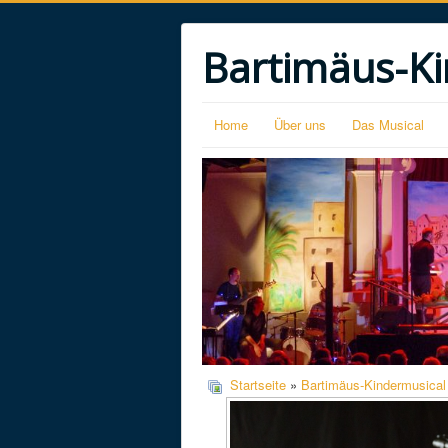
Bartimäus-Ki
Home
Über uns
Das Musical
Startseite
»
Bartimäus-Kindermusical