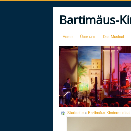
Bartimäus-Ki
Home
Über uns
Das Musical
Startseite
»
Bartimäus-Kindermusical