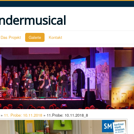
ndermusical
Das Projekt
Galerie
Kontakt
»
11. Probe: 10.11.2018
» 11.Probe: 10.11.2018_8