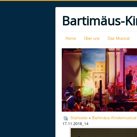
Bartimäus-Ki
Home
Über uns
Das Musical
Startseite
»
Bartimäus-Kindermusical
17.11.2018_14