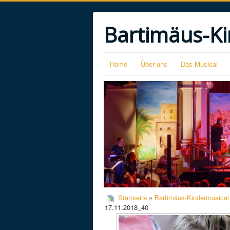
Bartimäus-Ki
Home
Über uns
Das Musical
Startseite
»
Bartimäus-Kindermusical
17.11.2018_40