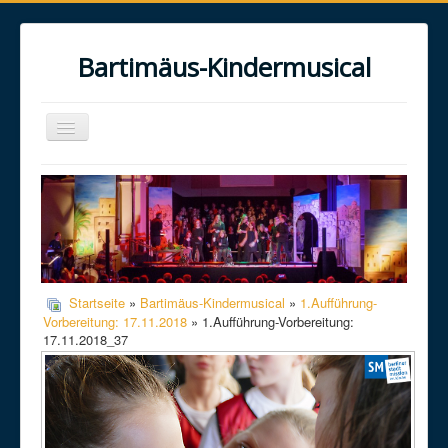
Bartimäus-Kindermusical
Toggle
Navigation
Home
Über uns
Das Musical
Das Projekt
Startseite
»
Bartimäus-Kindermusical
»
1.Aufführung-
Galerie
Vorbereitung: 17.11.2018
» 1.Aufführung-Vorbereitung:
17.11.2018_37
Kontakt