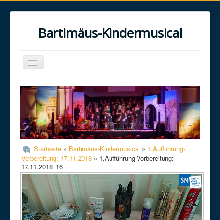
Bartimäus-Kindermusical
Toggle
Navigation
Home
Über uns
Das Musical
Das Projekt
Startseite
»
Bartimäus-Kindermusical
»
1.Aufführung-
Galerie
Vorbereitung: 17.11.2018
» 1.Aufführung-Vorbereitung:
17.11.2018_16
Kontakt