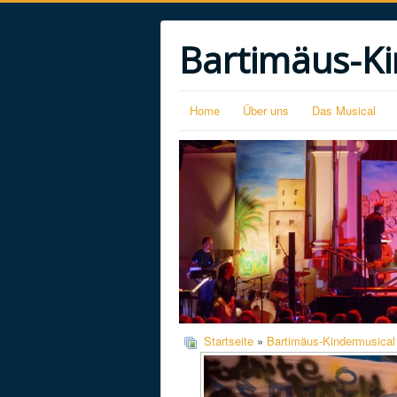
Bartimäus-Ki
Home
Über uns
Das Musical
Startseite
»
Bartimäus-Kindermusical