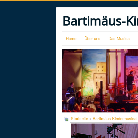
Bartimäus-Ki
Home
Über uns
Das Musical
Startseite
»
Bartimäus-Kindermusical