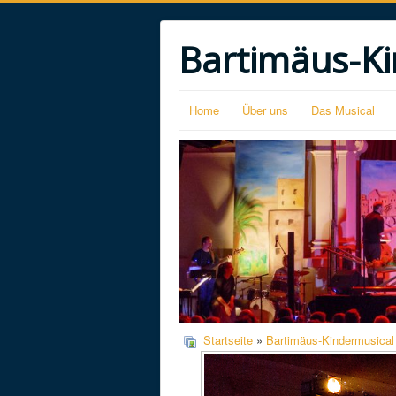
Bartimäus-Ki
Home
Über uns
Das Musical
Startseite
»
Bartimäus-Kindermusical