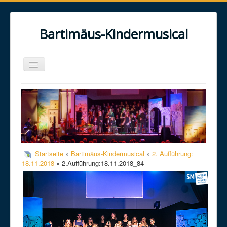
Bartimäus-Kindermusical
Toggle
Navigation
Home
Über uns
Das Musical
Das Projekt
Startseite
»
Bartimäus-Kindermusical
»
2. Aufführung:
Galerie
18.11.2018
» 2.Aufführung:18.11.2018_84
Kontakt