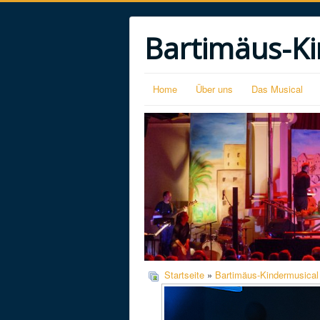
Bartimäus-Ki
Home
Über uns
Das Musical
Startseite
»
Bartimäus-Kindermusical