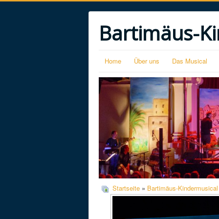
Bartimäus-Ki
Home
Über uns
Das Musical
Startseite
»
Bartimäus-Kindermusical