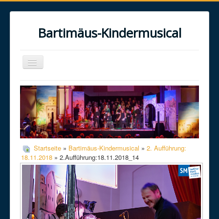
Bartimäus-Kindermusical
Toggle
Navigation
Home
Über uns
Das Musical
Das Projekt
Startseite
»
Bartimäus-Kindermusical
»
2. Aufführung:
Galerie
18.11.2018
» 2.Aufführung:18.11.2018_14
Kontakt