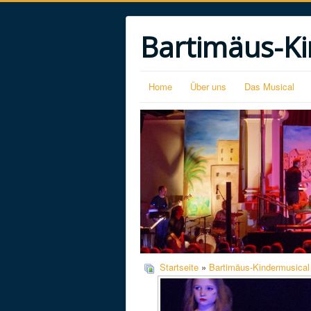
Bartimäus-Ki
Home
Über uns
Das Musical
Startseite
»
Bartimäus-Kindermusical