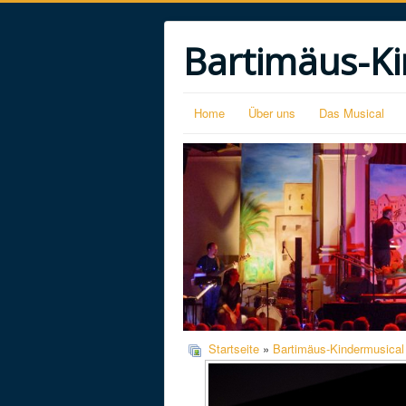
Bartimäus-Ki
Home
Über uns
Das Musical
Startseite
»
Bartimäus-Kindermusical